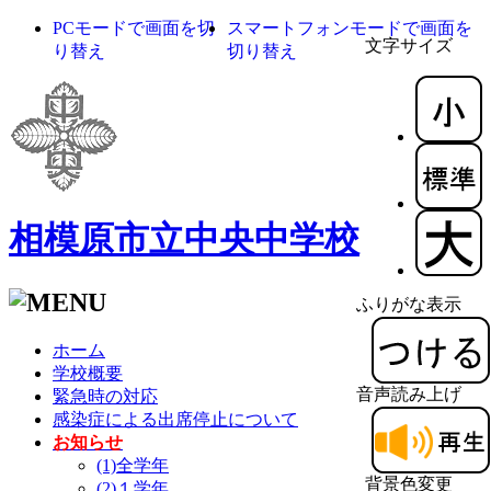
PCモードで画面を切
スマートフォンモードで画面を
文字サイズ
り替え
切り替え
相模原市立中央中学校
ふりがな表示
ホーム
学校概要
音声読み上げ
緊急時の対応
感染症による出席停止について
お知らせ
(1)全学年
背景色変更
(2)１学年