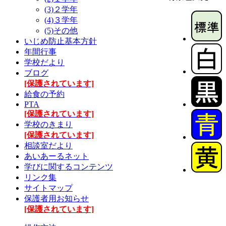
(3)２学年
(4)３学年
(5)その他
いじめ防止基本方針
年間行事
学校だより
ブログ
[保護されています]
給食の予約
PTA
[保護されています]
学校のきまり
[保護されています]
相談室だより
あいあーるネット
学びに関するコンテンツ
リンク集
サイトマップ
保護者用お知らせ
[保護されています]