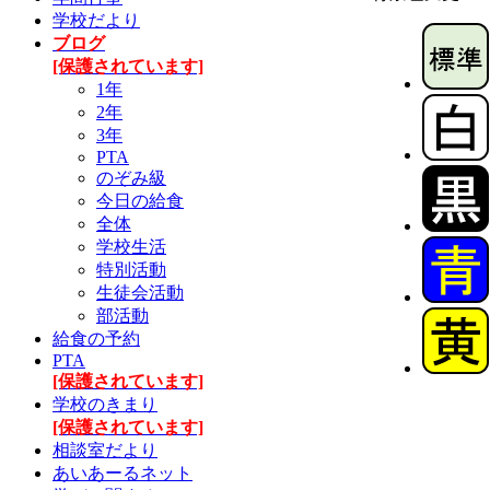
学校だより
ブログ
[保護されています]
1年
2年
3年
PTA
のぞみ級
今日の給食
全体
学校生活
特別活動
生徒会活動
部活動
給食の予約
PTA
[保護されています]
学校のきまり
[保護されています]
相談室だより
あいあーるネット