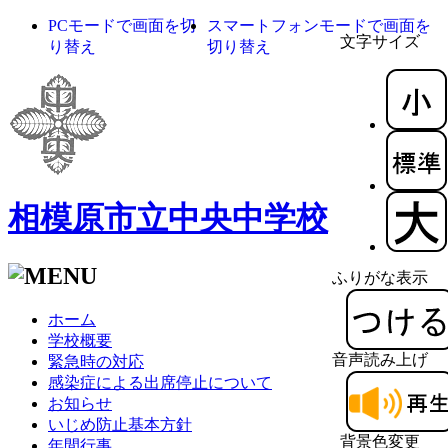
PCモードで画面を切
スマートフォンモードで画面を
文字サイズ
り替え
切り替え
相模原市立中央中学校
ふりがな表示
ホーム
学校概要
音声読み上げ
緊急時の対応
感染症による出席停止について
お知らせ
いじめ防止基本方針
背景色変更
年間行事