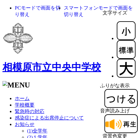
PCモードで画面を切
スマートフォンモードで画面を
文字サイズ
り替え
切り替え
相模原市立中央中学校
ふりがな表示
ホーム
学校概要
音声読み上げ
緊急時の対応
感染症による出席停止について
お知らせ
(1)全学年
背景色変更
(2)１学年