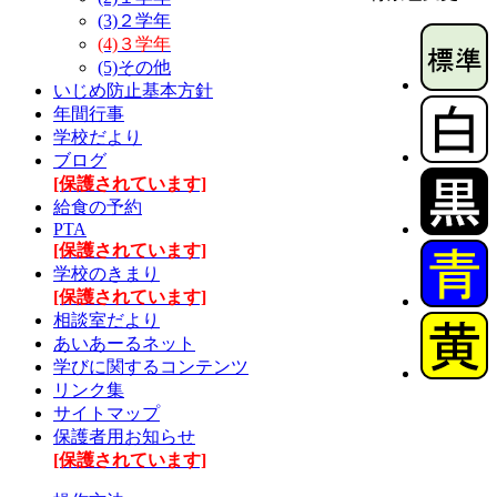
(3)２学年
(4)３学年
(5)その他
いじめ防止基本方針
年間行事
学校だより
ブログ
[保護されています]
給食の予約
PTA
[保護されています]
学校のきまり
[保護されています]
相談室だより
あいあーるネット
学びに関するコンテンツ
リンク集
サイトマップ
保護者用お知らせ
[保護されています]