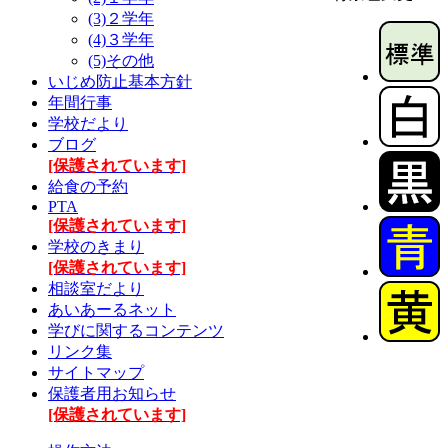
(3)２学年
(4)３学年
(5)その他
いじめ防止基本方針
年間行事
学校だより
ブログ
[保護されています]
給食の予約
PTA
[保護されています]
学校のきまり
[保護されています]
相談室だより
あいあーるネット
学びに関するコンテンツ
リンク集
サイトマップ
保護者用お知らせ
[保護されています]