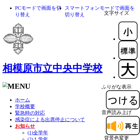
PCモードで画面を切
スマートフォンモードで画面を
文字サイズ
り替え
切り替え
相模原市立中央中学校
ふりがな表示
ホーム
学校概要
音声読み上げ
緊急時の対応
感染症による出席停止について
お知らせ
(1)全学年
背景色変更
(2)１学年