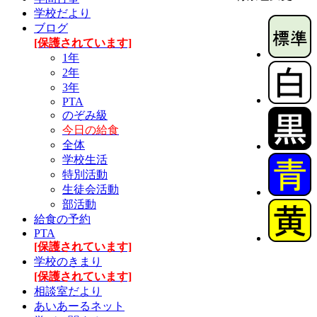
学校だより
ブログ
[保護されています]
1年
2年
3年
PTA
のぞみ級
今日の給食
全体
学校生活
特別活動
生徒会活動
部活動
給食の予約
PTA
[保護されています]
学校のきまり
[保護されています]
相談室だより
あいあーるネット