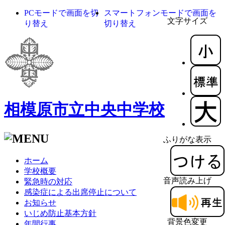
PCモードで画面を切
スマートフォンモードで画面を
文字サイズ
り替え
切り替え
相模原市立中央中学校
ふりがな表示
ホーム
学校概要
音声読み上げ
緊急時の対応
感染症による出席停止について
お知らせ
いじめ防止基本方針
背景色変更
年間行事