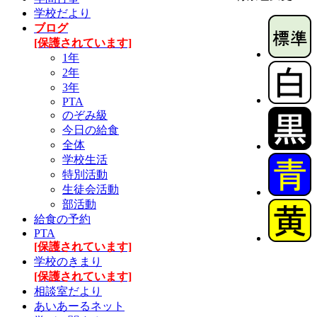
学校だより
ブログ
[保護されています]
1年
2年
3年
PTA
のぞみ級
今日の給食
全体
学校生活
特別活動
生徒会活動
部活動
給食の予約
PTA
[保護されています]
学校のきまり
[保護されています]
相談室だより
あいあーるネット