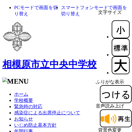
PCモードで画面を切
スマートフォンモードで画面を
文字サイズ
り替え
切り替え
相模原市立中央中学校
ふりがな表示
ホーム
学校概要
音声読み上げ
緊急時の対応
感染症による出席停止について
お知らせ
いじめ防止基本方針
背景色変更
年間行事