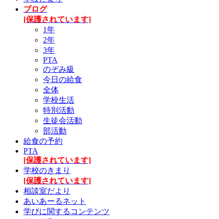
ブログ
[保護されています]
1年
2年
3年
PTA
のぞみ級
今日の給食
全体
学校生活
特別活動
生徒会活動
部活動
給食の予約
PTA
[保護されています]
学校のきまり
[保護されています]
相談室だより
あいあーるネット
学びに関するコンテンツ